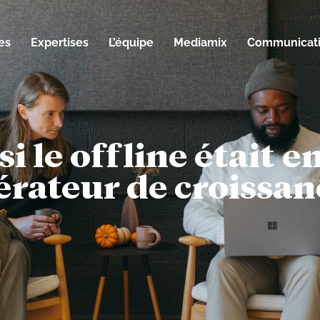
es
Expertises
L’équipe
Mediamix
Communicati
si le offline était 
érateur de croissan