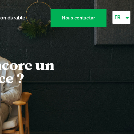
FR
on durable
Nous contacter
encore un
ce ?