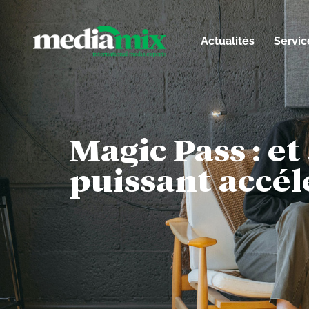
Actualités
Servic
Magic Pass : et 
puissant accél