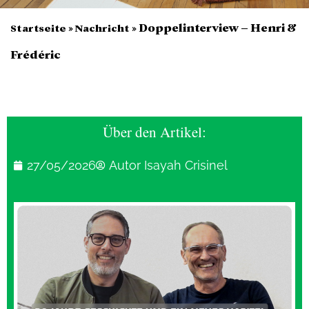
»
»
Doppelinterview – Henri &
Startseite
Nachricht
Frédéric
Über den Artikel:
27/05/2026
Autor Isayah Crisinel