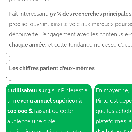
Fait intéressant,
97 % des recherches principales
précise, ouvrant ainsi la voie aux marques pour 
découverte. L’engagement avec les contenus e
chaque année
, et cette tendance ne cesse d’accé
Les chiffres parlent d’eux-mêmes
1 utilisateur sur 3
sur Pinterest a
En moyenne, le
un
revenu annuel supérieur à
Pinterest dép
100 000 $,
faisant de cette
que les achete
audience une cible
plateformes, 
particulièrement intéressante
d’achat 30 % 