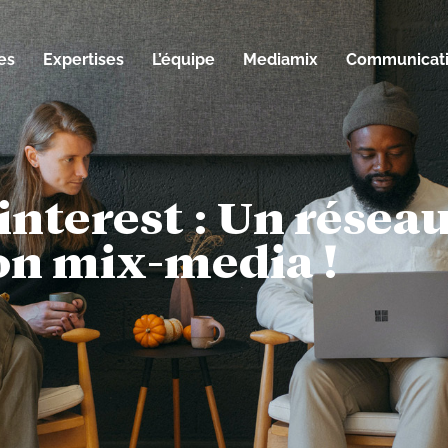
es
Expertises
L’équipe
Mediamix
Communicati
interest : Un réseau
on mix-media !