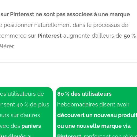
 sur Pinterest ne sont pas associées à une marque
se positionner naturellement dans le processus de
-commerce sur
Pinterest
augmente d’ailleurs de
50 %
lérer.
s utilisateurs de
80 % des utilisateurs
ensent 40 % de plus
hebdomadaires disent avoir
urs sur d’autres
découvert un nouveau produi
avec des
paniers
ou une nouvelle marque via
plus élevés
au
Pinterest,
renforçant son rôle 