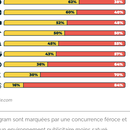
te.com
gram sont marquées par une concurrence féroce et
 un environnement publicitaire moins saturé,