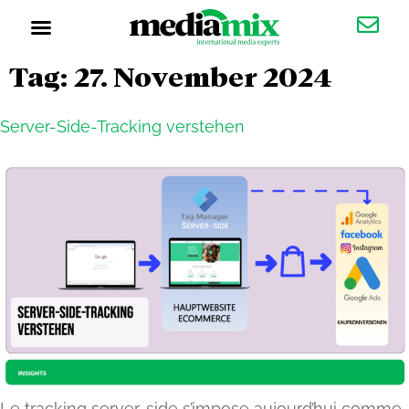
Klimaneutrale Werbung
Tag:
27. November 2024
Server-Side-Tracking verstehen
Le tracking server-side s’impose aujourd’hui comme